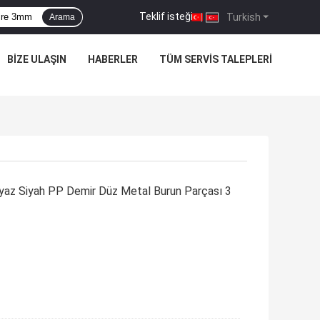
Teklif isteği
|
Turkish
Arama
BIZE ULAŞIN
HABERLER
TÜM SERVIS TALEPLERI
Beyaz Siyah PP Demir Düz Metal Burun Parçası 3