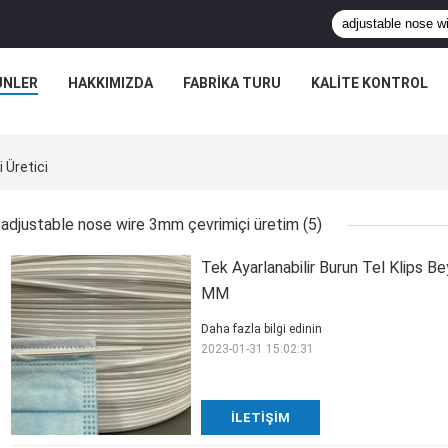
ÜNLER
HAKKIMIZDA
FABRIKA TURU
KALITE KONTROL
 Üretici
adjustable nose wire 3mm çevrimiçi üretim
(5)
Tek Ayarlanabilir Burun Tel Klips 
MM
Daha fazla bilgi edinin
2023-01-31 15:02:31
İLETIŞIM