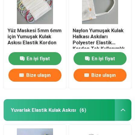
Yüz Maskesi 5mm 6mm
Naylon Yumuşak Kulak
için Yumuşak Kulak
Halkası Askıları
Askısı Elastik Kordon
Polyester Elastik
Kordon Tek Kullanımlık
Maske Malzemesi 6mm
En iyi fiyat
En iyi fiyat
Bize ulaşın
Bize ulaşın
Ana sayfa
Yuvarlak Elastik Kulak Askısı
(6)
Ürünler
Hakkımızda