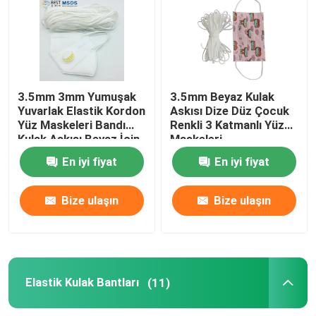
Yuvarlak Elastik Kulak Askısı
Kulak Askısı Elastik Kordon
3.5mm 3mm Yumuşak
3.5mm Beyaz Kulak
Yuvarlak Elastik Kordon
Askısı Dize Düz Çocuk
Yüz Maskeleri Bandı
Renkli 3 Katmanlı Yüz
Elastik Kulak Bantları
Kulak Askısı Beyaz İçin
Maskeleri
En iyi fiyat
En iyi fiyat
Düz Kulak Halkası
Bize ulaşın
Bize ulaşın
Esnek Kulak Halkaları
Plastik Burun Teli
Elastik Kulak Bantları
(11)
Maske Burun Teli