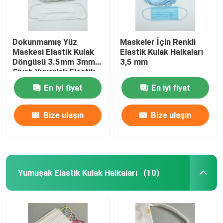
Dokunmamış Yüz
Maskeler İçin Renkli
Maskesi Elastik Kulak
Elastik Kulak Halkaları
Döngüsü 3.5mm 3mm
3,5 mm
Siyah Yuvarlak Elastik
Kordon Dize Yumuşak
En iyi fiyat
En iyi fiyat
Bize ulaşın
Bize ulaşın
Yumuşak Elastik Kulak Halkaları
(10)