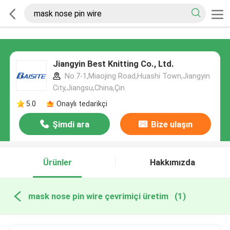
Jiangyin Best Knitting Co., Ltd.
No.7-1,Miaojing Road,Huashi Town,Jiangyin
City,Jiangsu,China,Çin
5.0
Onaylı tedarikçi
Şimdi ara
Bize ulaşın
Ürünler
Hakkımızda
mask nose pin wire çevrimiçi üretim
(1)