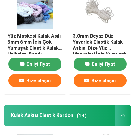
Fabrika turu
Yüz Maskesi Kulak Asılı
3.0mm Beyaz Düz
Kalite kontrol
5mm 6mm İçin Çok
Yuvarlak Elastik Kulak
Yumuşak Elastik Kulak
Askısı Dize Yüz
Halkaları Bandı
Maskeleri İçin Yumuşak
Bize ulaşın
Yuvarlak Elastik Kordon
En iyi fiyat
En iyi fiyat
Haberler
Bize ulaşın
Bize ulaşın
Tüm servis talepleri
Yüz Maskesi Elastik Kulak Halkası
Kulak Askısı Elastik Kordon
(14)
Yumuşak Elastik Kulak Halkaları