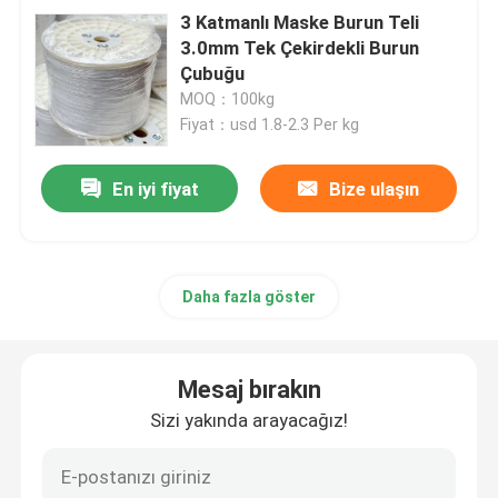
3 Katmanlı Maske Burun Teli
3.0mm Tek Çekirdekli Burun
Çubuğu
MOQ：100kg
Fiyat：usd 1.8-2.3 Per kg
En iyi fiyat
Bize ulaşın
Daha fazla göster
Mesaj bırakın
Sizi yakında arayacağız!