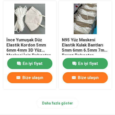
Tek Damarlı Burun Teli
Metal Burun Teli
İnce Yumuşak Düz
N95 Yüz Maskesi
Kulak Askısı Yapma Makinesi
Elastik Kordon 5mm
Elastik Kulak Bantları
6mm 4mm 3D Yüz
5mm 6mm 6.5mm 7mm
Maskesi İçin Polyester
Beyaz Polyester
Spandex Düz
Spandex
En iyi fiyat
En iyi fiyat
Bize ulaşın
Bize ulaşın
Daha fazla göster